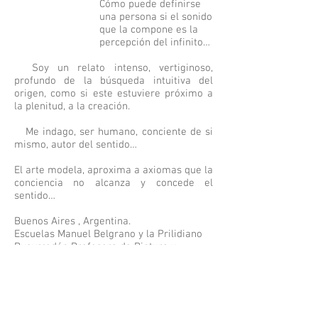
Cómo puede definirse
una persona si el sonido
que la compone es la
percepción del infinito…
Soy un relato intenso, vertiginoso,
profundo de la búsqueda intuitiva del
origen, como si este estuviere próximo a
la plenitud, a la creación.
Me indago, ser humano, conciente de si
mismo, autor del sentido…
El arte modela, aproxima a axiomas que la
conciencia no alcanza y concede el
sentido…
Buenos Aires , Argentina.
Escuelas Manuel Belgrano y la Prilidiano
Pueyrredón Profesora de Pintura y
escultura.
Salones Nacionales, Provinciales,
Municipales.
Exposiciones individuales y colectivas.
La obra habita colecciones privadas en