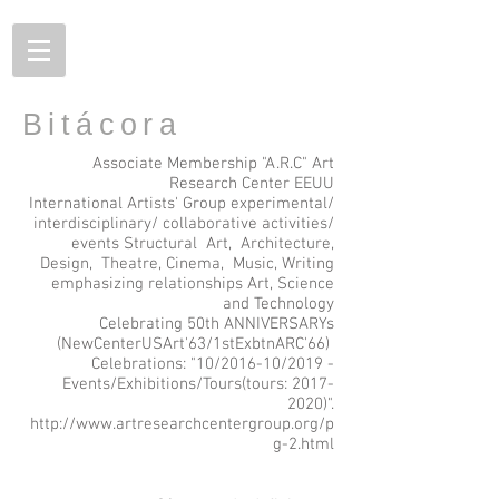
Bitácora
Associate Membership "A.R.C" Art
Research Center EEUU
International Artists' Group experimental/
interdisciplinary/ collaborative activities/
events Structural Art, Architecture,
Design, Theatre, Cinema, Music,
Writing
emphasizing relationships Art, Science
and Technology
Celebrating 50th ANNIVERSARYs
(NewCenterUSArt'63/1stExbtnARC'66)
Celebrations: "10/2016-10/2019 -
Events/Exhibitions/Tours(tours: 2017-
2020)".
http://www.artresearchcentergroup.org/p
g-2.html